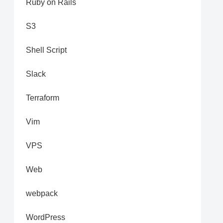
Ruby on Rails
S3
Shell Script
Slack
Terraform
Vim
VPS
Web
webpack
WordPress