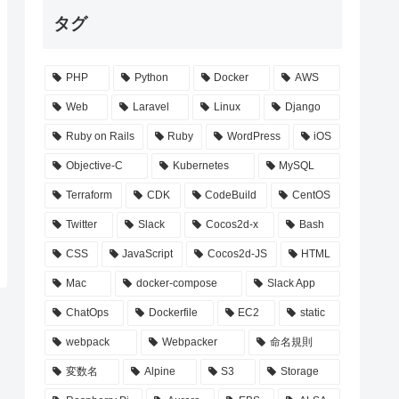
タグ
PHP
Python
Docker
AWS
Web
Laravel
Linux
Django
Ruby on Rails
Ruby
WordPress
iOS
Objective-C
Kubernetes
MySQL
Terraform
CDK
CodeBuild
CentOS
Twitter
Slack
Cocos2d-x
Bash
CSS
JavaScript
Cocos2d-JS
HTML
Mac
docker-compose
Slack App
ChatOps
Dockerfile
EC2
static
webpack
Webpacker
命名規則
変数名
Alpine
S3
Storage