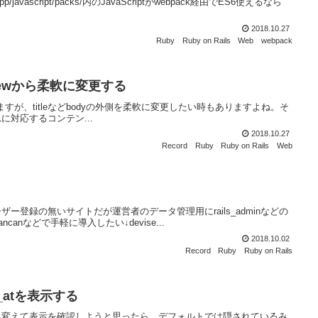
ascript/packs/内のJavaScriptがwebpack経由でES6使えるなら
2018.10.27
Ruby
Ruby on Rails
Web
webpack
をviewから柔軟に変更する
りますが、titleなどbodyの外側を柔軟に変更したい時もありますよね。そ
それに対応するコンテン...
2018.10.27
Record
Ruby
Ruby on Rails
Web
登録の無いサイトだが運営者のデータ管理用にrails_adminなどの
anなどで手軽に導入したい↓devise...
2018.10.02
Record
Ruby
Ruby on Rails
ted_atを表示する
ちょっと変えて表示を確認しようと思ったら、デフォルトでは隠されているみ