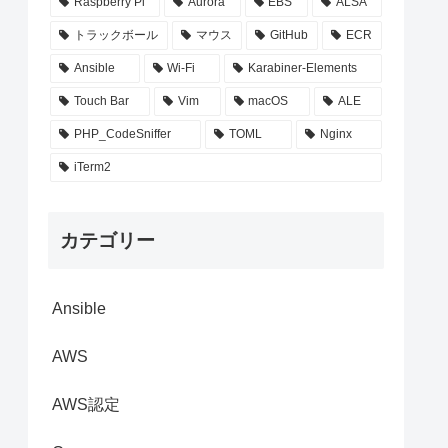
Raspberry Pi
Aurora
EBS
ALSA
トラックボール
マウス
GitHub
ECR
Ansible
Wi-Fi
Karabiner-Elements
Touch Bar
Vim
macOS
ALE
PHP_CodeSniffer
TOML
Nginx
iTerm2
カテゴリー
Ansible
AWS
AWS認定