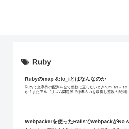
Ruby
Rubyのmap &:to_iとはなんなのか
Rubyで文字列の配列を全て整数に直したいときnum_arr = st
か？またアルゴリズム問題等で標準入力を取得し整数の配列にし
Webpackerを使ったRailsでwebpackがNo such 