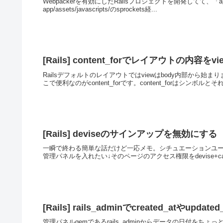
Webpackerを有効にしたRailsプロジェクトを開発してて、「app/jav
app/assets/javascripts/のsprockets経...
[Rails] content_forでレイアウトの内容
Railsデフォルトのレイアウトではviewはbody内部から始ま
こで便利なのがcontent_forです。content_forはシンボルと
[Rails] deviseのサインアップを無効にする
一瞬で終わる簡単な話だけど一応メモ。シチュエーションユーザー
管理パネルを入れたい↓そのページのアクセス権限をdevise+canc
[Rails] rails_adminでcreated_atやupda
管理パネルgemであるrails_adminからデータの日付を