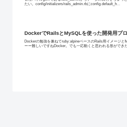
たい。config/initializers/rails_admin.rbにconfig.default_h...
DockerでRailsとMySQLを使った開発用
Dockerの勉強を兼ねてruby:alpineベースのRails用イ
ーー難しいですねDocker。でも一応動くと思われる形ができた