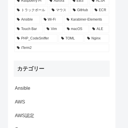
Raspberry Pi
Aurora
EBS
ALSA
トラックボール
マウス
GitHub
ECR
Ansible
Wi-Fi
Karabiner-Elements
Touch Bar
Vim
macOS
ALE
PHP_CodeSniffer
TOML
Nginx
iTerm2
カテゴリー
Ansible
AWS
AWS認定