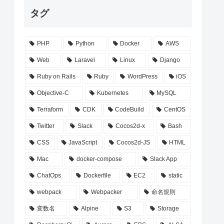
タグ
PHP
Python
Docker
AWS
Web
Laravel
Linux
Django
Ruby on Rails
Ruby
WordPress
iOS
Objective-C
Kubernetes
MySQL
Terraform
CDK
CodeBuild
CentOS
Twitter
Slack
Cocos2d-x
Bash
CSS
JavaScript
Cocos2d-JS
HTML
Mac
docker-compose
Slack App
ChatOps
Dockerfile
EC2
static
webpack
Webpacker
命名規則
変数名
Alpine
S3
Storage