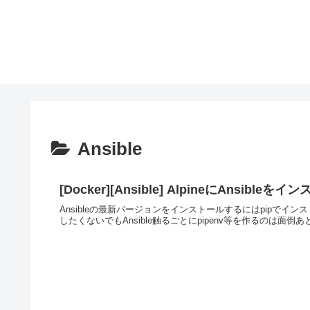
Ansible
[Docker][Ansible] AlpineにAnsibleをイ
Ansibleの最新バージョンをインストールするにはpipでイ
したくないでもAnsible触るごとにpipenv等を作るのは面倒あ