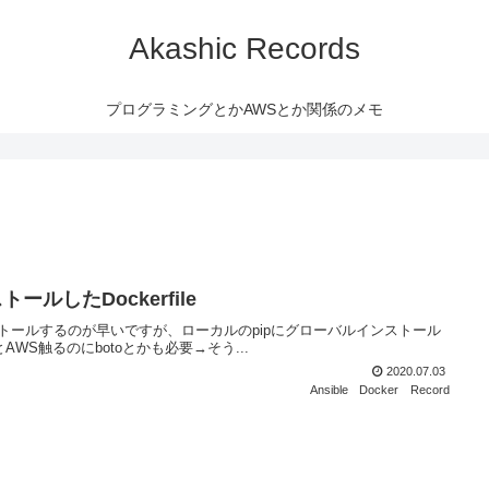
Akashic Records
プログラミングとかAWSとか関係のメモ
ンストールしたDockerfile
ンストールするのが早いですが、ローカルのpipにグローバルインストール
とAWS触るのにbotoとかも必要→そう...
2020.07.03
Ansible
Docker
Record