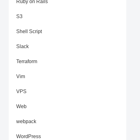
Ruby on Rails
S3
Shell Script
Slack
Terraform
Vim
VPS
Web
webpack
WordPress