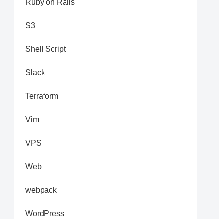
Ruby on Rails
S3
Shell Script
Slack
Terraform
Vim
VPS
Web
webpack
WordPress