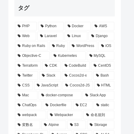
タグ
PHP
Python
Docker
AWS
Web
Laravel
Linux
Django
Ruby on Rails
Ruby
WordPress
iOS
Objective-C
Kubernetes
MySQL
Terraform
CDK
CodeBuild
CentOS
Twitter
Slack
Cocos2d-x
Bash
CSS
JavaScript
Cocos2d-JS
HTML
Mac
docker-compose
Slack App
ChatOps
Dockerfile
EC2
static
webpack
Webpacker
命名規則
変数名
Alpine
S3
Storage