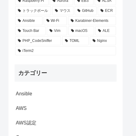
Raspberry Pi
Aurora
EBS
ALSA
トラックボール
マウス
GitHub
ECR
Ansible
Wi-Fi
Karabiner-Elements
Touch Bar
Vim
macOS
ALE
PHP_CodeSniffer
TOML
Nginx
iTerm2
カテゴリー
Ansible
AWS
AWS認定